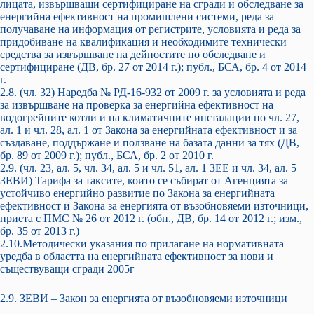
лицата, извършващи сертифициране на сгради и обследване за
енергийна ефективност на промишлени системи, реда за
получаване на информация от регистрите, условията и реда за
придобиване на квалификация и необходимите технически
средства за извършване на дейностите по обследване и
сертифициране (ДВ, бр. 27 от 2014 г.); публ., БСА, бр. 4 от 2014
г.
2.8. (чл. 32) Наредба № РД-16-932 от 2009 г. за условията и реда
за извършване на проверка за енергийна ефективност на
водогрейните котли и на климатичните инсталации по чл. 27,
ал. 1 и чл. 28, ал. 1 от Закона за енергийната ефективност и за
създаване, поддържане и ползване на базата данни за тях (ДВ,
бр. 89 от 2009 г.); публ., БСА, бр. 2 от 2010 г.
2.9. (чл. 23, ал. 5, чл. 34, ал. 5 и чл. 51, ал. 1 ЗЕЕ и чл. 34, ал. 5
ЗЕВИ) Тарифа за таксите, които се събират от Агенцията за
устойчиво енергийно развитие по Закона за енергийната
ефективност и Закона за енергията от възобновяеми източници,
приета с ПМС № 26 от 2012 г. (обн., ДВ, бр. 14 от 2012 г.; изм.,
бр. 35 от 2013 г.)
2.10.Методически указания по прилагане на нормативната
уредба в областта на енергийната ефективност за нови и
съществуващи сгради 2005г
2.9. ЗЕВИ – Закон за енергията от възобновяеми източници