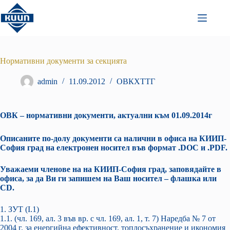
Преминаване
към
съдържанието
Нормативни документи за секцията
admin
11.09.2012
ОВКХТТГ
ОВК –
нормативни документи, актуални към 01.09.2014г
Описаните по-долу документи са налични в офиса на КИИП-
София град на електронен носител
във формат .DOC и .PDF.
Уважаеми членове на
на КИИП-София град, заповядайте в
офиса, за
да Ви ги запишем на Ваш носител – флашка или
CD.
1. ЗУТ (І.1)
1.1. (чл. 169, ал. 3 във вр. с чл. 169, ал. 1, т. 7) Наредба № 7 от
2004 г. за енергийна ефективност, топлосъхранение и икономия