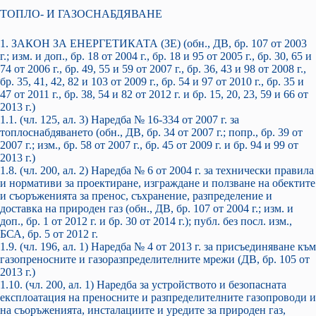
ТОПЛО- И ГАЗОСНАБДЯВАНЕ
1. ЗАКОН ЗА ЕНЕРГЕТИКАТА (ЗЕ) (обн., ДВ, бр. 107 от 2003
г.; изм. и доп., бр. 18 от 2004 г., бр. 18 и 95 от 2005 г., бр. 30, 65 и
74 от 2006 г., бр. 49, 55 и 59 от 2007 г., бр. 36, 43 и 98 от 2008 г.,
бр. 35, 41, 42, 82 и 103 от 2009 г., бр. 54 и 97 от 2010 г., бр. 35 и
47 от 2011 г., бр. 38, 54 и 82 от 2012 г. и бр. 15, 20, 23, 59 и 66 от
2013 г.)
1.1. (чл. 125, ал. 3) Наредба № 16-334 от 2007 г. за
топлоснабдяването (обн., ДВ, бр. 34 от 2007 г.; попр., бр. 39 от
2007 г.; изм., бр. 58 от 2007 г., бр. 45 от 2009 г. и бр. 94 и 99 от
2013 г.)
1.8. (чл. 200, ал. 2) Наредба № 6 от 2004 г. за технически правила
и нормативи за проектиране, изграждане и ползване на обектите
и съоръженията за пренос, съхранение, разпределение и
доставка на природен газ (обн., ДВ, бр. 107 от 2004 г.; изм. и
доп., бр. 1 от 2012 г. и бр. 30 от 2014 г.); публ. без посл. изм.,
БСА, бр. 5 от 2012 г.
1.9. (чл. 196, ал. 1) Наредба № 4 от 2013 г. за присъединяване към
газопреносните и газоразпределителните мрежи (ДВ, бр. 105 от
2013 г.)
1.10. (чл. 200, ал. 1) Наредба за устройството и безопасната
експлоатация на преносните и разпределителните газопроводи и
на съоръженията, инсталациите и уредите за природен газ,