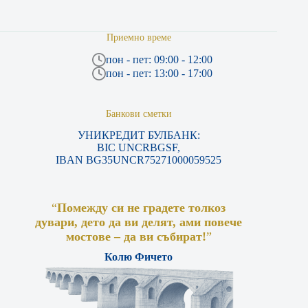
Приемно време
пон - пет: 09:00 - 12:00
пон - пет: 13:00 - 17:00
Банкови сметки
УНИКРЕДИТ БУЛБАНК:
BIC UNCRBGSF,
IBAN BG35UNCR75271000059525
“
Помежду си не градете толкоз
дувари, дето да ви делят, ами повече
мостове – да ви събират!
”
Колю Фичето