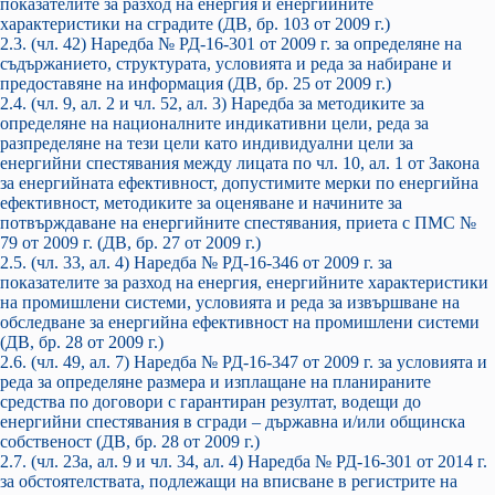
показателите за разход на енергия и енергийните
характеристики на сградите (ДВ, бр. 103 от 2009 г.)
2.3. (чл. 42) Наредба № РД-16-301 от 2009 г. за определяне на
съдържанието, структурата, условията и реда за набиране и
предоставяне на информация (ДВ, бр. 25 от 2009 г.)
2.4. (чл. 9, ал. 2 и чл. 52, ал. 3) Наредба за методиките за
определяне на националните индикативни цели, реда за
разпределяне на тези цели като индивидуални цели за
енергийни спестявания между лицата по чл. 10, ал. 1 от Закона
за енергийната ефективност, допустимите мерки по енергийна
ефективност, методиките за оценяване и начините за
потвърждаване на енергийните спестявания, приета с ПМС №
79 от 2009 г. (ДВ, бр. 27 от 2009 г.)
2.5. (чл. 33, ал. 4) Наредба № РД-16-346 от 2009 г. за
показателите за разход на енергия, енергийните характеристики
на промишлени системи, условията и реда за извършване на
обследване за енергийна ефективност на промишлени системи
(ДВ, бр. 28 от 2009 г.)
2.6. (чл. 49, ал. 7) Наредба № РД-16-347 от 2009 г. за условията и
реда за определяне размера и изплащане на планираните
средства по договори с гарантиран резултат, водещи до
енергийни спестявания в сгради – държавна и/или общинска
собственост (ДВ, бр. 28 от 2009 г.)
2.7. (чл. 23а, ал. 9 и чл. 34, ал. 4) Наредба № РД-16-301 от 2014 г.
за обстоятелствата, подлежащи на вписване в регистрите на