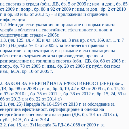
на енергия в сгради (обн., ДВ, бр. 5 от 2005 г.; изм. и доп., бр. 85
от 2009 г.; попр., бр. 88 и 92 от 2009 г.; изм. и доп., бр. 2 от 2010
г. и бр. 80 и 93 от 2013 г.) + 8 приложения и справочна
информация
1.2. Методически указания по прилагане на нормативната
уредба в областта на енергийната ефективност за нови и
съществуващи сгради – 2005г.
1.3. (чл. 125, ал. 4 ЗЕ и чл. 169, ал. 3 във вр. с чл. 169, ал. 1, т. 7
ЗУТ) Наредба № 15 от 2005 г. за технически правила и
нормативи за проектиране, изграждане и експлоатация на
обектите и съоръженията за производство, пренос и
разпределение на топлинна енергия (обн., ДВ, бр. 68 от 2005 г.;
попр., бр. 78 от 2005 г.; изм., бр. 20 от 2006 г.); публ. без посл.
изм., БСА, бр. 10 от 2005 г.
2. ЗАКОН ЗА ЕНЕРГИЙНАТА ЕФЕКТИВНОСТ (ЗЕЕ) (обн.,
ДВ, бр. 98 от 2008 г.; изм., бр. 6, 19, 42 и 82 от 2009 г., бр. 15, 52
и 97 от 2010 г., бр. 35 от 2011 г., бр. 38 от 2012 г., бр. 15, 24, 59 и
66 от 2013 г. и бр. 22 от 2014 г.)
2.1. (чл. 25) Наредба № 16-1594 от 2013 г. за обследване за
енергийна ефективност, сертифициране и оценка на
енергийните спестявания на сгради (ДВ, бр. 101 от 2013 г.);
публ., БСА, бр. 4 от 2014 г.
2.2. (чл. 15, ал. 3) Наредба № РД-16-1058 от 2009 г. за