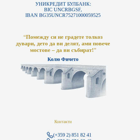
УНИКРЕДИТ БУЛБАНК:
BIC UNCRBGSF,
IBAN BG35UNCR75271000059525
“
Помежду си не градете толкоз
дувари, дето да ви делят, ами повече
мостове – да ви събират!
”
Колю Фичето
Контакти
(+359 2) 851 82 41