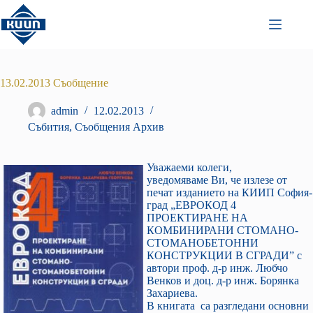
Преминаване
към
съдържанието
13.02.2013 Съобщение
admin
12.02.2013
Събития
,
Съобщения Архив
Уважаеми колеги,
уведомяваме Ви, че излезе от
печат изданието на КИИП София-
град „ЕВРОКОД 4
ПРОЕКТИРАНЕ НА
КОМБИНИРАНИ СТОМАНО-
СТОМАНОБЕТОННИ
КОНСТРУКЦИИ В СГРАДИ” с
автори проф. д-р инж. Любчо
Венков и доц. д-р инж. Борянка
Захариева.
В книгата са разгледани основни