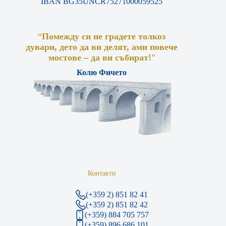
IBAN BG35UNCR75271000059525
“
Помежду си не градете толкоз
дувари, дето да ви делят, ами повече
мостове – да ви събират!
”
Колю Фичето
Контакти
(+359 2) 851 82 41
(+359 2) 851 82 42
(+359) 884 705 757
(+359) 896 686 101