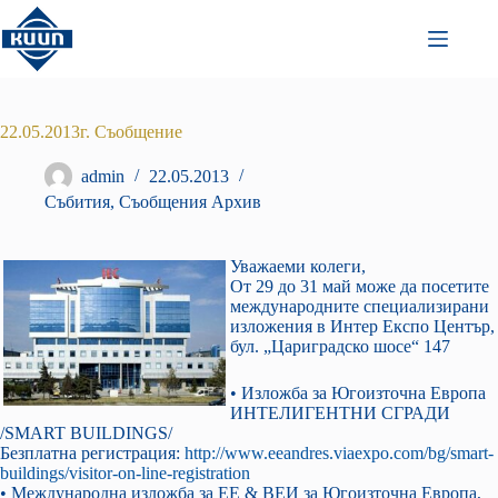
Преминаване
към
съдържанието
22.05.2013г. Съобщение
admin
22.05.2013
Събития
,
Съобщения Архив
Уважаеми колеги,
От 29 до 31 май може да посетите
международните специализирани
изложения в Интер Експо Център,
бул. „Цариградско шосе“ 147
• Изложба за Югоизточна Европа
ИНТЕЛИГЕНТНИ СГРАДИ
/SMART BUILDINGS/
Безплатна регистрация:
http://www.eeandres.viaexpo.com/bg/smart-
buildings/visitor-on-line-registration
• Международна изложба за EE & ВЕИ за Югоизточна Европа,