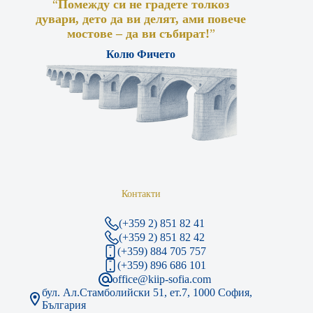
“
Помежду си не градете толкоз
дувари, дето да ви делят, ами повече
мостове – да ви събират!
”
Колю Фичето
Контакти
(+359 2) 851 82 41
(+359 2) 851 82 42
(+359) 884 705 757
(+359) 896 686 101
office@kiip-sofia.com
бул. Ал.Стамболийски 51, ет.7, 1000 София,
България