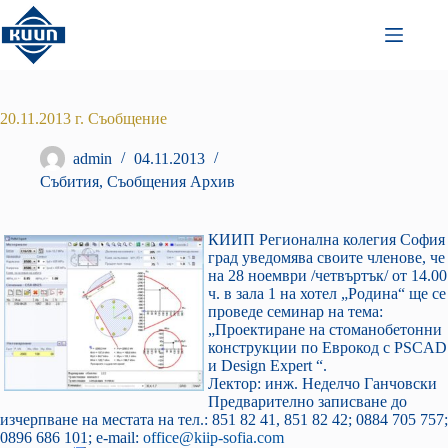
Преминаване
към
съдържанието
20.11.2013 г. Съобщение
admin
04.11.2013
Събития
,
Съобщения Архив
КИИП Регионална колегия София
град уведомява своите членове, че
на 28 ноември /четвъртък/ от 14.00
ч. в зала 1 на хотел „Родина“ ще се
проведе семинар на тема:
„Проектиране на стоманобетонни
конструкции по Еврокод с PSCAD
и Design Expert “.
Лектор: инж. Неделчо Ганчовски
Предварително записване до
изчерпване на местата на тел.: 851 82 41, 851 82 42; 0884 705 757;
0896 686 101; е-mail:
office@kiip-sofia.com