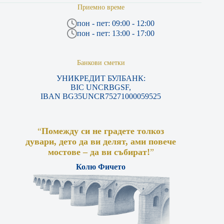
Приемно време
пон - пет: 09:00 - 12:00
пон - пет: 13:00 - 17:00
Банкови сметки
УНИКРЕДИТ БУЛБАНК:
BIC UNCRBGSF,
IBAN BG35UNCR75271000059525
“
Помежду си не градете толкоз
дувари, дето да ви делят, ами повече
мостове – да ви събират!
”
Колю Фичето