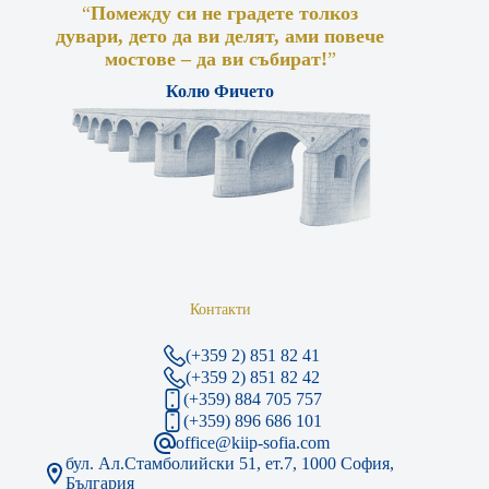
“
Помежду си не градете толкоз
дувари, дето да ви делят, ами повече
мостове – да ви събират!
”
Колю Фичето
Контакти
(+359 2) 851 82 41
(+359 2) 851 82 42
(+359) 884 705 757
(+359) 896 686 101
office@kiip-sofia.com
бул. Ал.Стамболийски 51, ет.7, 1000 София,
България