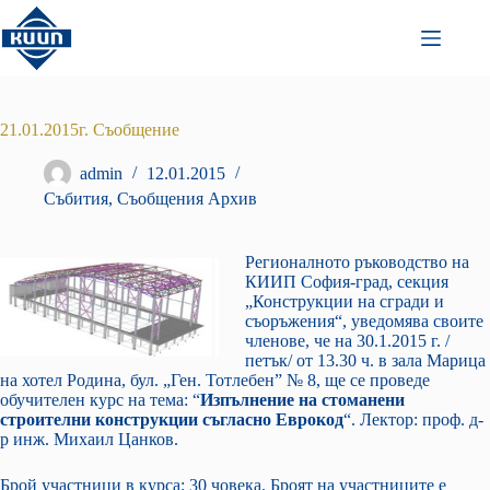
Преминаване
към
съдържанието
21.01.2015г. Съобщение
admin
12.01.2015
Събития
,
Съобщения Архив
Регионалното ръководство на
КИИП София-град, секция
„Конструкции на сгради и
съоръжения“, уведомява своите
членове, че на 30.1.2015 г. /
петък/ от 13.30 ч. в зала Марица
на хотел Родина, бул. „Ген. Тотлебен” № 8, ще се проведе
обучителен курс на тема: “
Изпълнение на стоманени
строителни конструкции съгласно Еврокод
“. Лектор: проф. д-
р инж. Михаил Цанков.
Брой участници в курса: 30 човека. Броят на участниците е