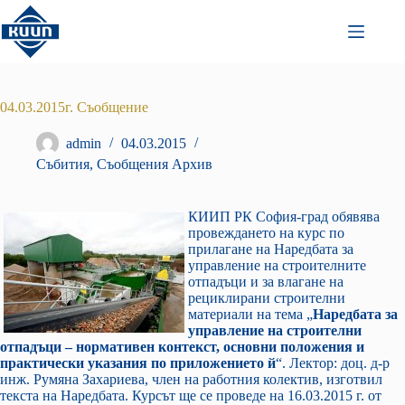
Преминаване
към
съдържанието
04.03.2015г. Съобщение
admin
04.03.2015
Събития
,
Съобщения Архив
КИИП РК София-град обявява
провеждането на курс по
прилагане на Наредбата за
управление на строителните
отпадъци и за влагане на
рециклирани строителни
материали на тема „
Наредбата за
управление на строителни
отпадъци – нормативен контекст, основни положения и
практически указания по приложението й
“. Лектор: доц. д-р
инж. Румяна Захариева, член на работния колектив, изготвил
текста на Наредбата. Курсът ще се проведе на 16.03.2015 г. от