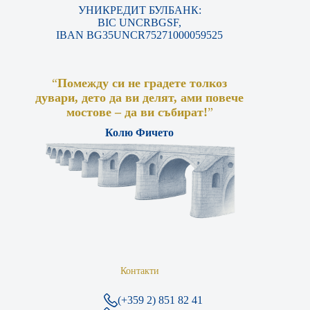
УНИКРЕДИТ БУЛБАНК:
BIC UNCRBGSF,
IBAN BG35UNCR75271000059525
“
Помежду си не градете толкоз
дувари, дето да ви делят, ами повече
мостове – да ви събират!
”
Колю Фичето
Контакти
(+359 2) 851 82 41