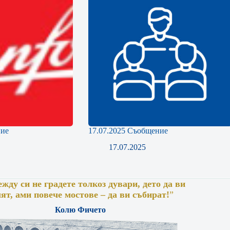
ние
17.07.2025 Съобщение
17.07.2025
жду си не градете толкоз дувари, дето да ви
лят, ами повече мостове – да ви събират!
”
Колю Фичето