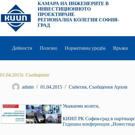
Преминаване
КАМАРА НА ИНЖЕНЕРИТЕ В
към
ИНВЕСТИЦИОННОТО
съдържанието
ПРОЕКТИРАНЕ
РЕГИОНАЛНА КОЛЕГИЯ СОФИЯ-
ГРАД
Дейности
Полезно
Нормативна уредба
Връзки
01.04.2015г. Съобщение
admin
01.04.2015
Събития
,
Съобщения Архив
Уважаеми колеги,
КИИП РК София-град в партньорст
Годишна конференция „Инвестиции