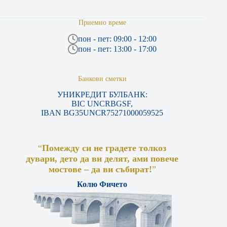
Приемно време
пон - пет: 09:00 - 12:00
пон - пет: 13:00 - 17:00
Банкови сметки
УНИКРЕДИТ БУЛБАНК:
BIC UNCRBGSF,
IBAN BG35UNCR75271000059525
“
Помежду си не градете толкоз
дувари, дето да ви делят, ами повече
мостове – да ви събират!
”
Колю Фичето