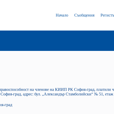
Начало
Съобщения
Регист
правоспособност на членове на КИИП РК София-град, платили член
офия-град, адрес: бул. „Александър Стамболийски“ № 51, етаж 7
я-град