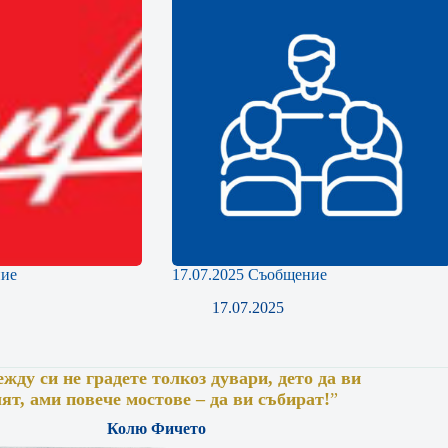
ние
17.07.2025 Съобщение
17.07.2025
жду си не градете толкоз дувари, дето да ви
лят, ами повече мостове – да ви събират!
”
Колю Фичето