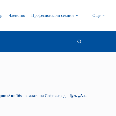
ър
Членство
Професионални секции
Още
орник/ от 16ч
. в залата на София-град –
бул. „Ал.