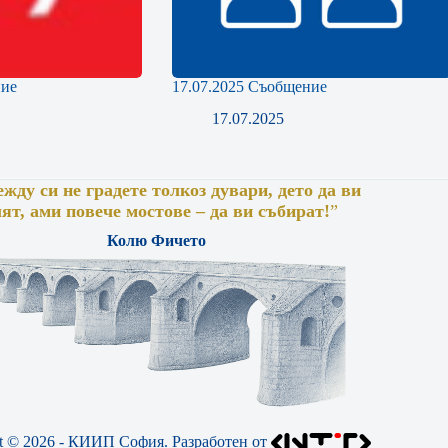
ние
17.07.2025 Съобщение
17.07.2025
жду си не градете толкоз дувари, дето да ви
лят, ами повече мостове – да ви събират!
”
Колю Фичето
t © 2026 - КИИП София. Разработен от