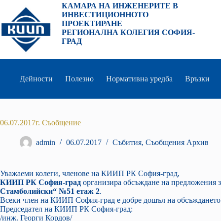
Преминаване
КАМАРА НА ИНЖЕНЕРИТЕ В
към
ИНВЕСТИЦИОННОТО
съдържанието
ПРОЕКТИРАНЕ
РЕГИОНАЛНА КОЛЕГИЯ СОФИЯ-
ГРАД
Дейности
Полезно
Нормативна уредба
Връзки
06.07.2017г. Съобщение
admin
06.07.2017
Събития
,
Съобщения Архив
Уважаеми колеги, членове на КИИП РК София-град,
КИИП РК София-град
организира обсъждане на предложения 
Стамболийски“ №51 етаж 2
.
Всеки член на КИИП София-град е добре дошъл на обсъждането
Председател на КИИП РК София-град:
/инж. Георги Кордов/