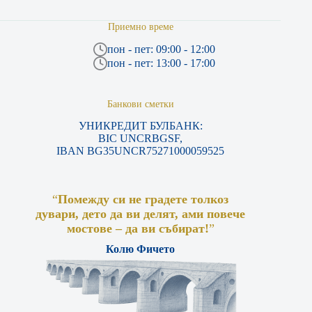
Приемно време
пон - пет: 09:00 - 12:00
пон - пет: 13:00 - 17:00
Банкови сметки
УНИКРЕДИТ БУЛБАНК:
BIC UNCRBGSF,
IBAN BG35UNCR75271000059525
“
Помежду си не градете толкоз
дувари, дето да ви делят, ами повече
мостове – да ви събират!
”
Колю Фичето