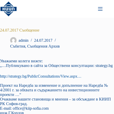
Преминаване
към
съдържанието
24.07.2017 Съобщение
admin
24.07.2017
Събития
,
Съобщения Архив
Уважаеми колеги вижте:
„…Публикувано в сайта за Обществени консултации: strategy.bg
http://strategy.bg/PublicConsultations/View.aspx…
Проект на Наредба за изменение и допълнение на Наредба №
4/2001 г. за обхвата и съдържанието на инвестиционните
проекти …“
Очакваме вашите становища и мнения – за обсъждане в КИИП
РК София-град.
E-mail: office@kiip-sofia.com
инж.Г.Кордов