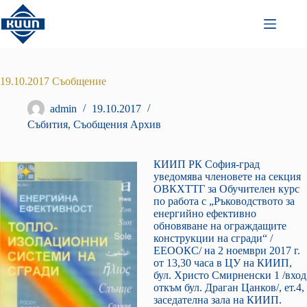
Преминаване
към
съдържанието
19.10.2017 Съобщение
admin
19.10.2017
Събития
,
Съобщения Архив
КИИП РК София-град
уведомява членовете на секция
ОВКХТТГ за Обучителен курс
по работа с „Ръководството за
енергийно ефективно
обновяване на ограждащите
конструкции на сгради“ /
ЕЕООКС/ на 2 ноември 2017 г.
от 13,30 часа в ЦУ на КИИП,
бул. Христо Смирненски 1 /вход
откъм бул. Драган Цанков/, ет.4,
заседателна зала на КИИП.