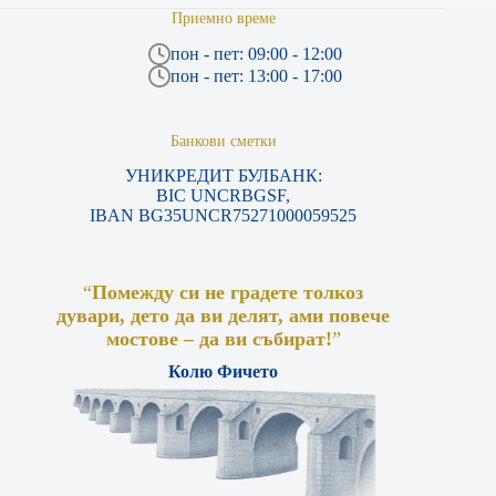
Приемно време
пон - пет: 09:00 - 12:00
пон - пет: 13:00 - 17:00
Банкови сметки
УНИКРЕДИТ БУЛБАНК:
BIC UNCRBGSF,
IBAN BG35UNCR75271000059525
“
Помежду си не градете толкоз
дувари, дето да ви делят, ами повече
мостове – да ви събират!
”
Колю Фичето