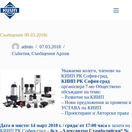
Преминаване
към
съдържанието
Съобщение 09.03.2018г.
admin
07.03.2018
Събития
,
Съобщения Архив
Уважаеми колеги, членове на
КИИП РК София-град,
КИИП РК София-град
организира 7-мо Обществено
обсъждане на теми:
– Развитие на КИИП
– Нови предложения за промени в
УСТАВА на КИИП
– Проектиране и Авторски права
Дата и място: 14 март 2018 г. / сряда/ от 17:00 часа
в залата на
КИИП РК София-град –
бул. „Александър Стамболийски“ №