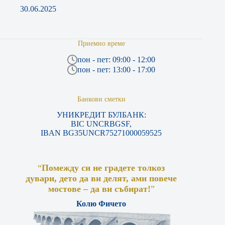
30.06.2025
Приемно време
пон - пет: 09:00 - 12:00
пон - пет: 13:00 - 17:00
Банкови сметки
УНИКРЕДИТ БУЛБАНК:
BIC UNCRBGSF,
IBAN BG35UNCR75271000059525
“
Помежду си не градете толкоз
дувари, дето да ви делят, ами повече
мостове – да ви събират!
”
Колю Фичето