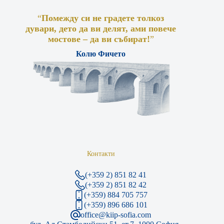
“
Помежду си не градете толкоз
дувари, дето да ви делят, ами повече
мостове – да ви събират!
”
Колю Фичето
Контакти
(+359 2) 851 82 41
(+359 2) 851 82 42
(+359) 884 705 757
(+359) 896 686 101
office@kiip-sofia.com