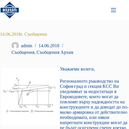
Преминаване
към
съдържанието
14.06.2018г. Съобщение
admin
14.06.2018
Съобщения
,
Съобщения Архив
Уважаеми колеги,
Регионалното ръководство на
София-град и секция КСС Ви
уведомяват за недостатъци в
Еврокодовете, които могат да
повлияят върху надеждността на
конструкциите и да доведат до по-
малко армировка от действително
необходимата, или някои
напрегнати конструкции могат да
не бъдат осигурени срещу крехко