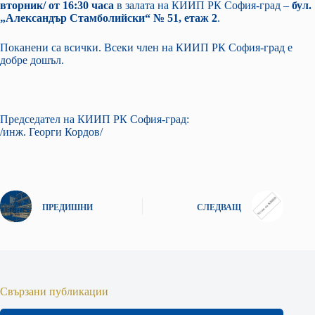
вторник/ от 16:30 часа
в залата на КИИП РК София-град –
бул.
„Александър Стамболийски“ № 51, етаж 2
.
Поканени са всички. Всеки член на КИИП РК София-град е
добре дошъл.
Председател на КИИП РК София-град:
/инж. Георги Кордов/
ПРЕДИШНИ
СЛЕДВАЩ
Свързани публикации