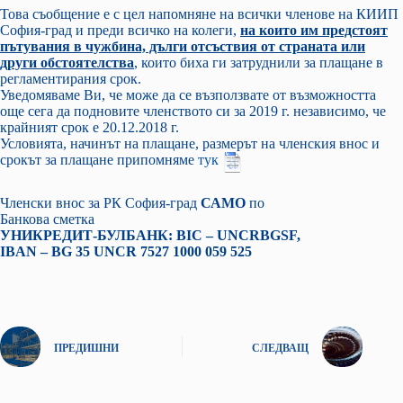
Това съобщение е с цел напомняне на всички членове на КИИП
София-град и преди всичко на колеги,
на които им предстоят
пътувания в чужбина, дълги отсъствия от страната или
други обстоятелства
, които биха ги затруднили за плащане в
регламентирания срок.
Уведомяваме Ви, че може да се възползвате от възможността
още сега да подновите членството си за 2019 г. независимо, че
крайният срок е 20.12.2018 г.
Условията, начинът на плащане, размерът на членския внос и
срокът за плащане припомняме
тук
Членски внос за РК София-град
САМО
по
Банкова сметка
УНИКРЕДИТ-БУЛБАНК: BIC – UNCRBGSF,
IBAN – BG 35 UNCR 7527 1000 059 525
ПРЕДИШНИ
СЛЕДВАЩ