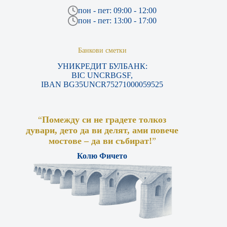
пон - пет: 09:00 - 12:00
пон - пет: 13:00 - 17:00
Банкови сметки
УНИКРЕДИТ БУЛБАНК:
BIC UNCRBGSF,
IBAN BG35UNCR75271000059525
“
Помежду си не градете толкоз
дувари, дето да ви делят, ами повече
мостове – да ви събират!
”
Колю Фичето