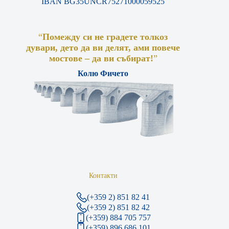
IBAN BG35UNCR75271000059525
“
Помежду си не градете толкоз
дувари, дето да ви делят, ами повече
мостове – да ви събират!
”
Колю Фичето
Контакти
(+359 2) 851 82 41
(+359 2) 851 82 42
(+359) 884 705 757
(+359) 896 686 101