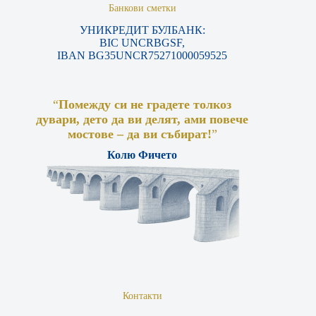
Банкови сметки
УНИКРЕДИТ БУЛБАНК:
BIC UNCRBGSF,
IBAN BG35UNCR75271000059525
“
Помежду си не градете толкоз
дувари, дето да ви делят, ами повече
мостове – да ви събират!
”
Колю Фичето
Контакти