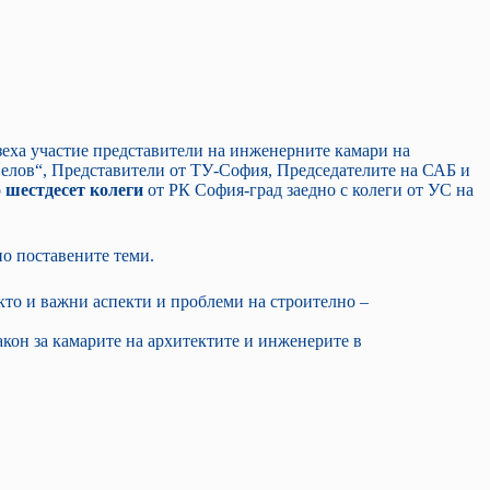
зеха участие представители на инженерните камари на
елов“, Представители от ТУ-София, Председателите на САБ и
 шестдесет колеги
от РК София-град заедно с колеги от УС на
о поставените теми.
кто и важни аспекти и проблеми на строително –
кон за камарите на архитектите и инженерите в