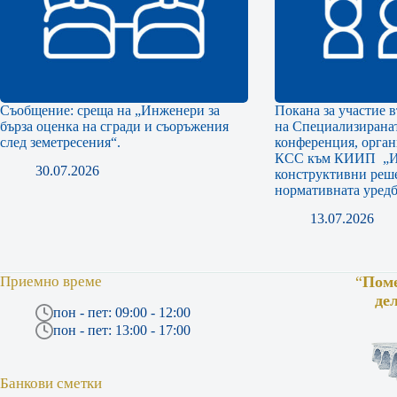
Съобщение: среща на „Инженери за
Покана за участие 
бърза оценка на сгради и съоръжения
на Специализиранат
след земетресения“.
конференция, орга
КСС към КИИП „И
30.07.2026
конструктивни реше
нормативната уредб
13.07.2026
Приемно време
“
Поме
де
пон - пет: 09:00 - 12:00
пон - пет: 13:00 - 17:00
Банкови сметки