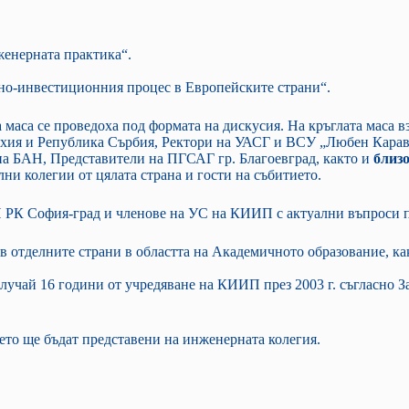
енерната практика“.
но-инвестиционния процес в Европейските страни“.
маса се проведоха под формата на дискусия. На кръглата маса в
хия и Република Сърбия, Ректори на УАСГ и ВСУ „Любен Карав
а БАН, Представители на ПГСАГ гр. Благоевград, както и
близо
и колегии от цялата страна и гости на събитието.
П РК София-град и членове на УС на КИИП с актуални въпроси п
в отделните страни в областта на Академичното образование, ка
чай 16 години от учредяване на КИИП през 2003 г. съгласно За
ето ще бъдат представени на инженерната колегия.