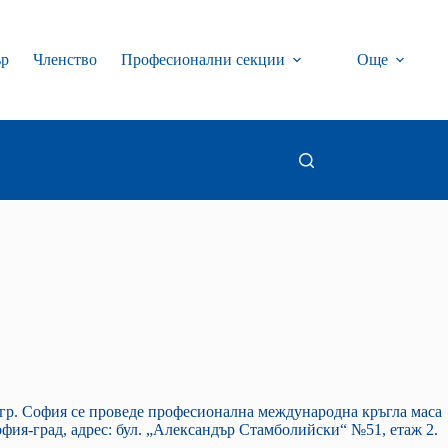
ър
Членство
Професионални секции
Още
 гр. София се проведе професионална международна кръгла маса
ия-град, адрес: бул. „Александър Стамболийски“ №51, етаж 2.