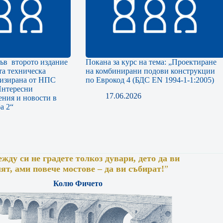
във второто издание
Покана за курс на тема: „Проектиране
а техническа
на комбинирани подови конструкции
низирана от НПС
по Еврокод 4 (БДС EN 1994-1-1:2005)
нтересни
17.06.2026
ния и новости в
а 2“
жду си не градете толкоз дувари, дето да ви
лят, ами повече мостове – да ви събират!
”
Колю Фичето