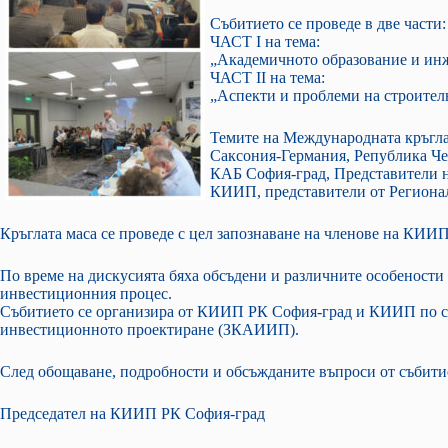
Събитието се проведе в две части:
ЧАСТ I на тема:
„Академичното образование и инж
ЧАСТ II на тема:
„Аспекти и проблеми на строител
Темите на Международната кръгла 
Саксония-Германия, Република Че
КАБ София-град, Представители н
КИИП, представители от Регионалн
Кръглата маса се проведе с цел запознаване на членове на КИИ
По време на дискусията бяха обсъдени и различните особености 
инвестиционния процес.
Събитието се организира от КИИП РК София-град и КИИП по слу
инвестиционното проектиране (ЗКАИИП).
След обощаване, подробности и обсъжданите въпроси от събити
Председател на КИИП РК София-град