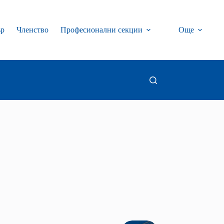
ър
Членство
Професионални секции
Още