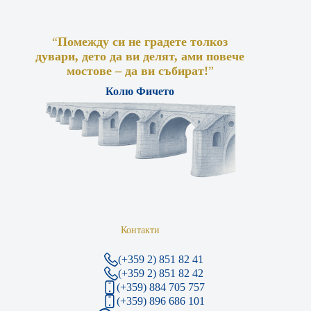
“
Помежду си не градете толкоз
дувари, дето да ви делят, ами повече
мостове – да ви събират!
”
Колю Фичето
Контакти
(+359 2) 851 82 41
(+359 2) 851 82 42
(+359) 884 705 757
(+359) 896 686 101