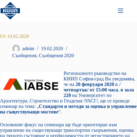
Преминаване
към
съдържанието
От 19.02.2020
admin
19.02.2020
Съобщения
,
Съобщения 2020
Регионалното ръководство на
КИИП София-град Ви уведомява,
че на
20 февруари 2020 г. /
четвъртък/ от 15:00 часа
,
в зала
220
на Университет по
Архитектура, Строителство и Геодезия /УАСГ/, ще се проведе
семинар на тема: „
Стандарти и методи за оценка и управление
на съществуващи мостове
“.
Основният фокус на семинара ще бъде ориентиран към
управление на съществуващи транспортни съоръжения, оценка
на тяхното състояние и необходимостта от регистрирането на