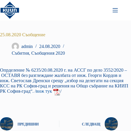
Преминаване
към
съдържанието
25.08.2020 Съобщение
admin
24.08.2020
Събития
,
Съобщения 2020
Опрделение № 6235/20.08.2020 г. на АССГ по дело 3552/2020 –
ОСТАВЯ без разглеждане жалбата от инж. Георги Кордов и
инж. Светослав Дренски срещу „избор на делегати на секция
КСС на РК София-град и решения на Общо събрание на КИИП
РК София-град“. /
виж тук
/
ПРЕДИШНИ
СЛЕДВАЩ