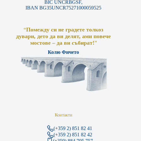
BIC UNCRBGSF,
IBAN BG35UNCR75271000059525
“
Помежду си не градете толкоз
дувари, дето да ви делят, ами повече
мостове – да ви събират!
”
Колю Фичето
Контакти
(+359 2) 851 82 41
(+359 2) 851 82 42
(+359) 884 705 757