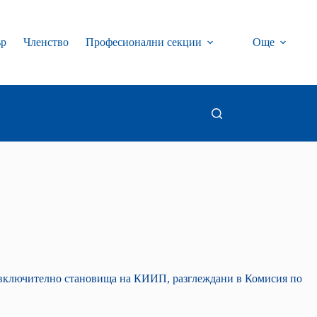
ър
Членство
Професионални секции
Още
, включително становища на КИИП, разглеждани в Комисия по