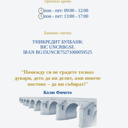
Приемно време
пон - пет: 09:00 - 12:00
пон - пет: 13:00 - 17:00
Банкови сметки
УНИКРЕДИТ БУЛБАНК:
BIC UNCRBGSF,
IBAN BG35UNCR75271000059525
“
Помежду си не градете толкоз
дувари, дето да ви делят, ами повече
мостове – да ви събират!
”
Колю Фичето