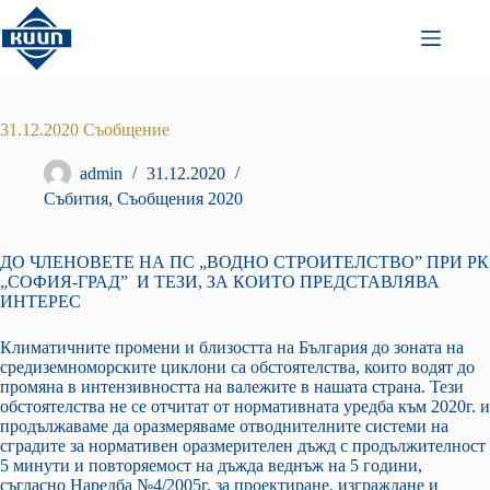
Преминаване
към
съдържанието
31.12.2020 Съобщение
admin
31.12.2020
Събития
,
Съобщения 2020
ДО ЧЛЕНОВЕТЕ НА ПС „ВОДНО СТРОИТЕЛСТВО” ПРИ РК
„СОФИЯ-ГРАД” И ТЕЗИ, ЗА КОИТО ПРЕДСТАВЛЯВА
ИНТЕРЕС
Климатичните промени и близостта на България до зоната на
средиземноморските циклони са обстоятелства, които водят до
промяна в интензивността на валежите в нашата страна. Тези
обстоятелства не се отчитат от нормативната уредба към 2020г. и
продължаваме да оразмеряваме отводнителните системи на
сградите за нормативен оразмерителен дъжд с продължителност
5 минути и повторяемост на дъжда веднъж на 5 години,
съгласно Наредба №4/2005г. за проектиране, изграждане и