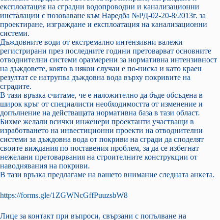
експлоатация на сградни водопроводни и канализационни
инсталации с позоваване към Наредба №РД-02-20-8/2013г. за
проектиране, изграждане и експлоатация на канализационни
системи.
Дъждовните води от екстремално интензивни валежи
регистрирани през последните години претоварват основните
отводнителни системи оразмерени за нормативна интензивност
на дъждовете, която в някои случаи е по-ниска и като краен
резултат се натрупва дъждовна вода върху покривите на
сградите.
В тази връзка считаме, че е наложително да бъде обсъдена в
широк кръг от специалисти необходимостта от изменение и
допълнение на действащата нормативна база в тази област.
Бихме желали всички инженери проектанти участващи в
изработването на инвестиционни проекти на отводнителни
системи за дъждовна вода от покриви на сгради да споделят
своите виждания по поставения проблем, за да се избегнат
нежелани претоварвания на строителните конструкции от
наводнявания на покриви.
В тази връзка предлагаме на вашето внимание следната анкета.
https://forms.gle/1ZGWNcGffPuuzsbW8
Лице за контакт при въпроси, свързани с попълване на