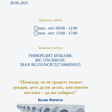
30.06.2025
Приемно време
пон - пет: 09:00 - 12:00
пон - пет: 13:00 - 17:00
Банкови сметки
УНИКРЕДИТ БУЛБАНК:
BIC UNCRBGSF,
IBAN BG35UNCR75271000059525
“
Помежду си не градете толкоз
дувари, дето да ви делят, ами повече
мостове – да ви събират!
”
Колю Фичето