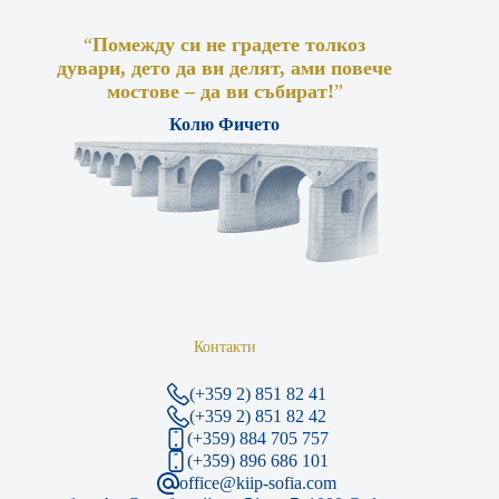
“
Помежду си не градете толкоз
дувари, дето да ви делят, ами повече
мостове – да ви събират!
”
Колю Фичето
Контакти
(+359 2) 851 82 41
(+359 2) 851 82 42
(+359) 884 705 757
(+359) 896 686 101
office@kiip-sofia.com