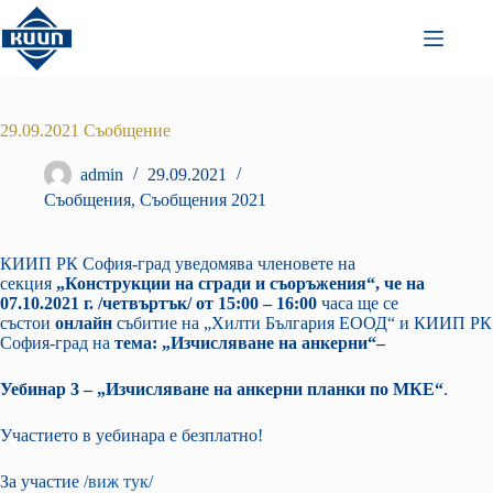
Преминаване
към
съдържанието
29.09.2021 Съобщение
admin
29.09.2021
Съобщения
,
Съобщения 2021
КИИП РК София-град уведомява членовете на
секция
„Конструкции на сгради и съоръжения“, че на
0
7.
1
0.2021 г. /четвъртък/ от 15:00 – 16:00
часа ще се
състои
онлайн
събитие на „Хилти България ЕООД“ и КИИП РК
София-град на
тема: „Изчисляване на анкерни“
–
Уебинар 3 – „Изчисляване на анкерни планки по МКЕ“
.
Участието в уебинара е безплатно!
За участие
/
виж тук
/