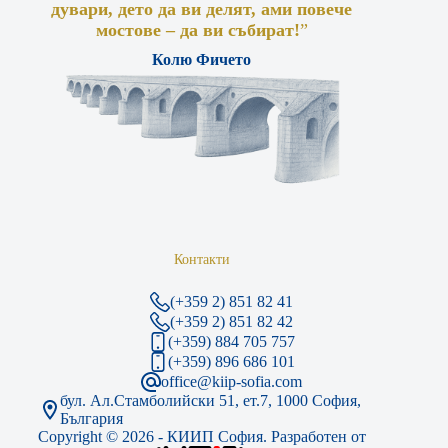
дувари, дето да ви делят, ами повече
мостове – да ви събират!
”
Колю Фичето
Контакти
(+359 2) 851 82 41
(+359 2) 851 82 42
(+359) 884 705 757
(+359) 896 686 101
office@kiip-sofia.com
бул. Ал.Стамболийски 51, ет.7, 1000 София,
България
Copyright © 2026 - КИИП София. Разработен от