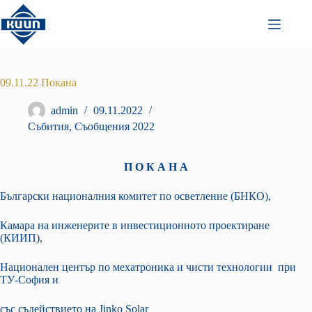
Преминаване
към
съдържанието
09.11.22 Покана
admin
09.11.2022
Събития
,
Съобщения 2022
П О К А Н А
Български националния комитет по осветление (БНКО),
Камара на инженерите в инвестиционното проектиране
(КИИП),
Национален център по мехатроника и чисти технологии при
ТУ-София и
със съдействието на Jinko Solar