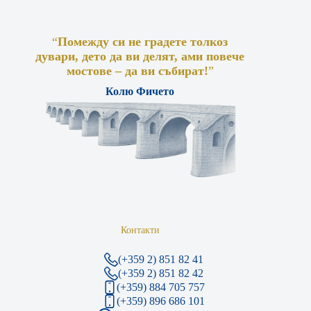
“
Помежду си не градете толкоз
дувари, дето да ви делят, ами повече
мостове – да ви събират!
”
Колю Фичето
Контакти
(+359 2) 851 82 41
(+359 2) 851 82 42
(+359) 884 705 757
(+359) 896 686 101