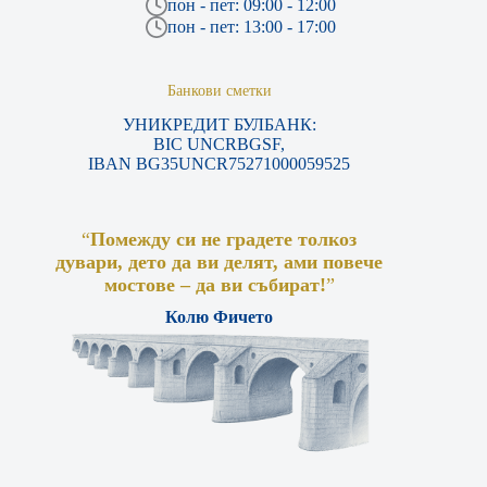
пон - пет: 09:00 - 12:00
пон - пет: 13:00 - 17:00
Банкови сметки
УНИКРЕДИТ БУЛБАНК:
BIC UNCRBGSF,
IBAN BG35UNCR75271000059525
“
Помежду си не градете толкоз
дувари, дето да ви делят, ами повече
мостове – да ви събират!
”
Колю Фичето