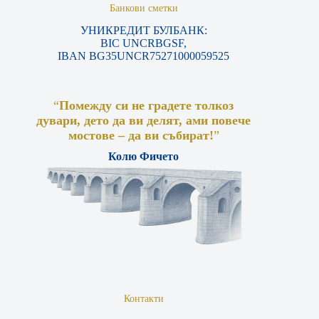
Банкови сметки
УНИКРЕДИТ БУЛБАНК:
BIC UNCRBGSF,
IBAN BG35UNCR75271000059525
“
Помежду си не градете толкоз
дувари, дето да ви делят, ами повече
мостове – да ви събират!
”
Колю Фичето
Контакти