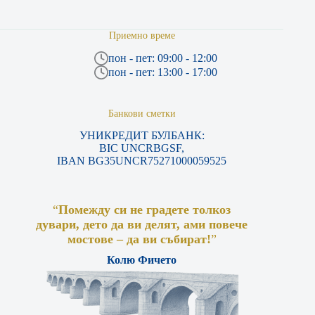
Приемно време
пон - пет: 09:00 - 12:00
пон - пет: 13:00 - 17:00
Банкови сметки
УНИКРЕДИТ БУЛБАНК:
BIC UNCRBGSF,
IBAN BG35UNCR75271000059525
“
Помежду си не градете толкоз
дувари, дето да ви делят, ами повече
мостове – да ви събират!
”
Колю Фичето