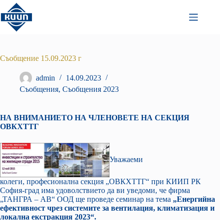
Преминаване
към
съдържанието
Съобщение 15.09.2023 г
admin
14.09.2023
Съобщения
,
Съобщения 2023
НА ВНИМАНИЕТО НА ЧЛЕНОВЕТЕ НА СЕКЦИЯ
ОВКХТТГ
Уважаеми
колеги, професионална секция „ОВКХТТГ“ при КИИП РК
София-град има удоволствието да ви уведоми, че фирма
„ТАНГРА – АВ“ ООД ще проведе семинар на тема
„Енергийна
ефективност чрез системите за вентилация, климатизация и
локална екстракция 2023“.