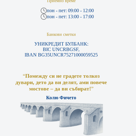
Приемно време
пон - пет: 09:00 - 12:00
пон - пет: 13:00 - 17:00
Банкови сметки
УНИКРЕДИТ БУЛБАНК:
BIC UNCRBGSF,
IBAN BG35UNCR75271000059525
“
Помежду си не градете толкоз
дувари, дето да ви делят, ами повече
мостове – да ви събират!
”
Колю Фичето