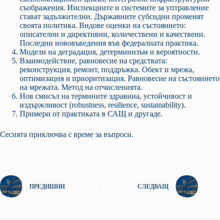
съображения. Инспекциите и системите за уптравление
стават задължителни. Държавните субсидии променят
своята политика. Видове оценки на състоянието:
описателни и директивни, количествени и качествени.
Последни нововъведения във федералната практика.
Модели на деградация, детерминизъм и вероятности.
Взаимодействие, равновесие на средствата:
реконструкция, ремонт, поддръжка. Обект и мрежа,
оптимизация и приоритизация. Равновесие на състоянието
на мрежата. Метод на отчисленията.
Нов смисъл на термините здравина, устойчивост и
издържливост (robustness, resilience, sustainability).
Примери от практиката в САЩ и другаде.
Сесията приключва с време за въпроси.
ПРЕДИШНИ
СЛЕДВАЩ