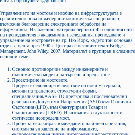
e-mail:
bojidaryanev1@gmail.com
Управлението на мостове и изобщо на инфраструктурата е
сравнително нова инженерно-икономическа специалност,
възможна благодарение електронната обработка на
иформацията. Изложеният материал черпи от 45-годишния опит
на преподавателя в академични изследвания, преподаване и
управление на мостровете на гр. Ню Йорк, където той основава
отдел за целта през 1990 г. Цитира се неговият текст Bridge
Management, John Wiley, 2007. Материалът е групиран в следните
основни теми:
Основно противоречие между инженерните и
икономически модели на търсене и предлагане.
Проектиране на мостовете.
Продуктът еволюира вследствие на нови материали,
методи на транспорт, структурни форми,
специализация.AASHTO претърпява 3 последователни
ревизии от Допустими Напрежения (ASD) към Гранични
Състояния (LFD), към Фактурирани Товари и
Съпротивления (LRFD). Изисквания за дуктилност и
статическа неопределимост.
Процесът еволюира с въвеждането на инвентаризация,
системи за управление на информацията,
експолоатационен цикъл, интегрални инфраструктурни