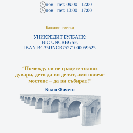
пон - пет: 09:00 - 12:00
пон - пет: 13:00 - 17:00
Банкови сметки
УНИКРЕДИТ БУЛБАНК:
BIC UNCRBGSF,
IBAN BG35UNCR75271000059525
“
Помежду си не градете толкоз
дувари, дето да ви делят, ами повече
мостове – да ви събират!
”
Колю Фичето