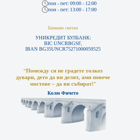
пон - пет: 09:00 - 12:00
пон - пет: 13:00 - 17:00
Банкови сметки
УНИКРЕДИТ БУЛБАНК:
BIC UNCRBGSF,
IBAN BG35UNCR75271000059525
“
Помежду си не градете толкоз
дувари, дето да ви делят, ами повече
мостове – да ви събират!
”
Колю Фичето