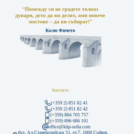
“
Помежду си не градете толкоз
дувари, дето да ви делят, ами повече
мостове – да ви събират!
”
Колю Фичето
Контакти
(+359 2) 851 82 41
(+359 2) 851 82 42
(+359) 884 705 757
(+359) 896 686 101
office@kiip-sofia.com
бул. Ал.Стамболийски 51, ет.7, 1000 София,