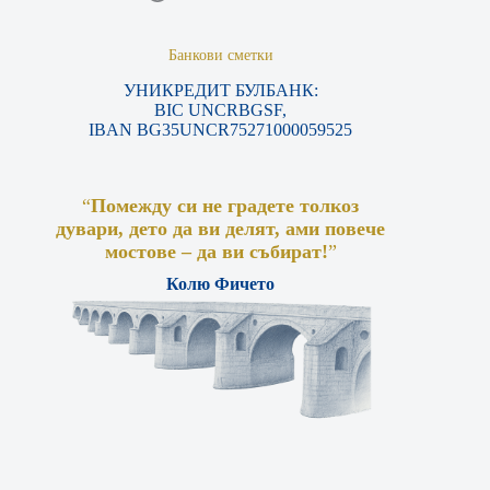
Банкови сметки
УНИКРЕДИТ БУЛБАНК:
BIC UNCRBGSF,
IBAN BG35UNCR75271000059525
“
Помежду си не градете толкоз
дувари, дето да ви делят, ами повече
мостове – да ви събират!
”
Колю Фичето