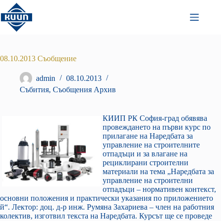
Преминаване
към
съдържанието
08.10.2013 Съобщение
admin
08.10.2013
Събития
,
Съобщения Архив
КИИП РК София-град обявява
провеждането на първи курс по
прилагане на Наредбата за
управление на строителните
отпадъци и за влагане на
рециклирани строителни
материали на тема „Наредбата за
управление на строителни
отпадъци – нормативен контекст,
основни положения и практически указания по приложението
й“. Лектор: доц. д-р инж. Румяна Захариева – член на работния
колектив, изготвил текста на Наредбата. Курсът ще се проведе