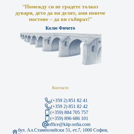
“
Помежду си не градете толкоз
дувари, дето да ви делят, ами повече
мостове – да ви събират!
”
Колю Фичето
Контакти
(+359 2) 851 82 41
(+359 2) 851 82 42
(+359) 884 705 757
(+359) 896 686 101
office@kiip-sofia.com
бул. Ал.Стамболийски 51, ет.7, 1000 София,