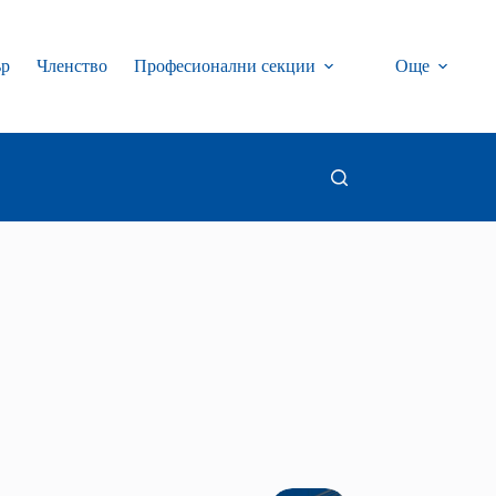
ър
Членство
Професионални секции
Още