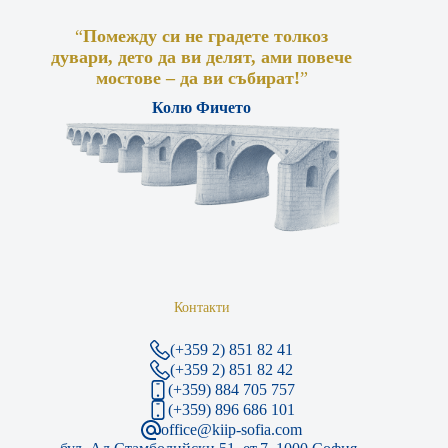
“
Помежду си не градете толкоз
дувари, дето да ви делят, ами повече
мостове – да ви събират!
”
Колю Фичето
Контакти
(+359 2) 851 82 41
(+359 2) 851 82 42
(+359) 884 705 757
(+359) 896 686 101
office@kiip-sofia.com