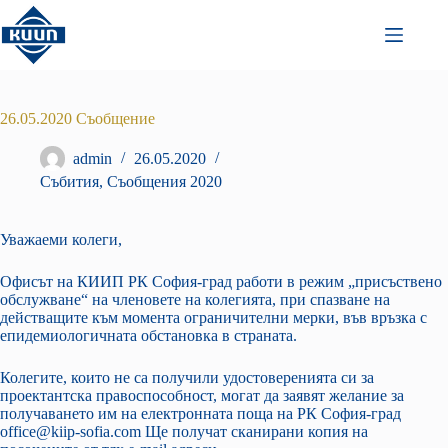
Преминаване
към
съдържанието
26.05.2020 Съобщение
admin
26.05.2020
Събития
,
Съобщения 2020
Уважаеми колеги,
Офисът на КИИП РК София-град работи в режим „присъствено
обслужване“ на членовете на колегията, при спазване на
действащите към момента ограничителни мерки, във връзка с
епидемиологичната обстановка в страната.
Колегите, които не са получили удостоверенията си за
проектантска правоспособност, могат да заявят желание за
получаването им на електронната поща на РК София-град
office@kiip-sofia.com Ще получат сканирани копия на