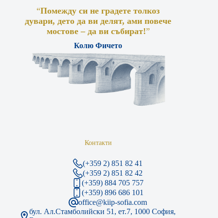
“
Помежду си не градете толкоз
дувари, дето да ви делят, ами повече
мостове – да ви събират!
”
Колю Фичето
Контакти
(+359 2) 851 82 41
(+359 2) 851 82 42
(+359) 884 705 757
(+359) 896 686 101
office@kiip-sofia.com
бул. Ал.Стамболийски 51, ет.7, 1000 София,