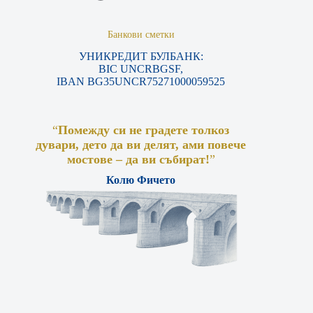
Банкови сметки
УНИКРЕДИТ БУЛБАНК:
BIC UNCRBGSF,
IBAN BG35UNCR75271000059525
“
Помежду си не градете толкоз
дувари, дето да ви делят, ами повече
мостове – да ви събират!
”
Колю Фичето