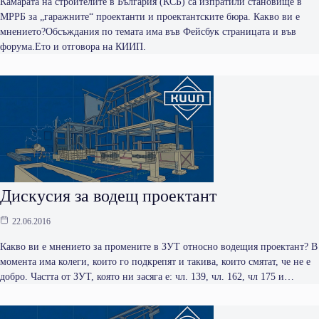
Камарата на строителите в България (КСБ) са изпратили становище в
МРРБ за „гаражните“ проектанти и проектантските бюра. Какво ви е
мнението?Обсъждания по темата има във Фейсбук страницата и във
форума.Ето и отговора на КИИП.
Дискусия за водещ проектант
22.06.2016
Какво ви е мнението за промените в ЗУТ относно водещия проектант? В
момента има колеги, които го подкрепят и такива, които смятат, че не е
добро. Частта от ЗУТ, която ни засяга е: чл. 139, чл. 162, чл 175 и…