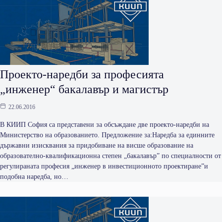
Проекто-наредби за професията
„инженер“ бакалавър и магистър
22.06.2016
В КИИП София са представени за обсъждане две проекто-наредби на
Министерство на образованието. Предложение за:Наредба за единните
държавни изисквания за придобиване на висше образование на
образователно-квалификационна степен „бакалавър” по специалности от
регулираната професия „инженер в инвестиционното проектиране”и
подобна наредба, но…