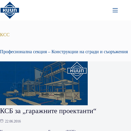
Преминаване
към
съдържанието
КСС
Професионална секция – Конструкции на сгради и съоръжения
КСБ за „гаражните проектанти“
22.06.2016