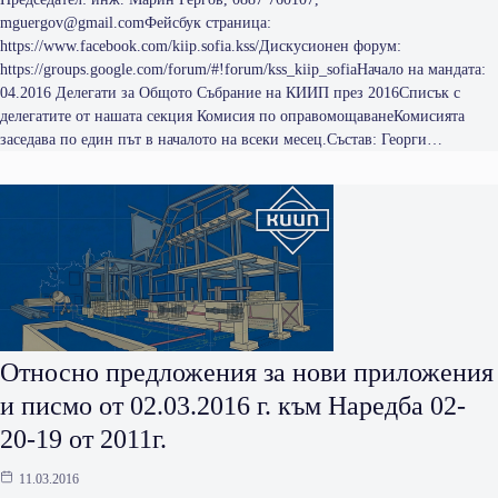
mguergov@gmail.comФейсбук страница:
https://www.facebook.com/kiip.sofia.kss/Дискусионен форум:
https://groups.google.com/forum/#!forum/kss_kiip_sofiaНачало на мандата:
04.2016 Делегати за Общото Събрание на КИИП през 2016Списък с
делегатите от нашата секция Комисия по оправомощаванеКомисията
заседава по един път в началото на всеки месец.Състав: Георги…
Относно предложения за нови приложения
и писмо от 02.03.2016 г. към Наредба 02-
20-19 от 2011г.
11.03.2016