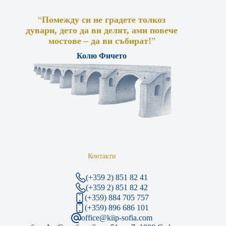
“
Помежду си не градете толкоз
дувари, дето да ви делят, ами повече
мостове – да ви събират!
”
Колю Фичето
Контакти
(+359 2) 851 82 41
(+359 2) 851 82 42
(+359) 884 705 757
(+359) 896 686 101
office@kiip-sofia.com