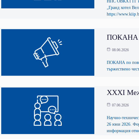
НПС ОВКХТТГ на 
„Гранд хотел Ве
https://www.kiip
ПОКАНА по
08.06.2026
ПОКАНА по повод
тържествено чест
ХХХI Меж
07.06.2026
Научно-техничес
26 юни 2026. Фо
информация относ