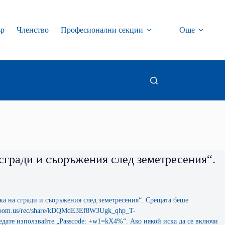
ър
Членство
Професионални секции
Още
сгради и съоръжения след земетресения“.
енка на сгради и съоръжения след земетресения“. Срещата беше
b.zoom.us/rec/share/kDQMdE3Ef8W3Ugk_qhp_T-
ате използвайте „Passcode: +w1=kX4%“. Ако някой иска да се включи