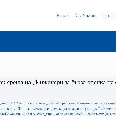
Начало
Съобщения
Регист
: среща на „Инженери за бърза оценка на 
 на 29.07.2026 г., се проведе „on-line” среща на „Инженери за бърза оц
лзотворна. Запис от самата среща може да намерите тук https://us06we
brCtK4Nss0u3LuhsHyJWN3_FnKD.4f7Z-Ai0iiFCrXo5. За да може да я глед