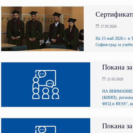
Сертификати
27.05.2026
На 15 май 2026 г.
София-град за учебн
Покана за
21.05.2026
НА ВНИМАНИЕТО
(КИИП), региона
ФЕЦ и BESS“, кой
Покана за