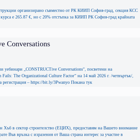
онструкции организирано съвместно от РК КИИП София-град, секция КСС
а курса е 265.87 €, но с 20% отстъпка за КИИП РК София-град крайната
e Conversations
ни уебинари „CONSTRUCTive Conversations“, посветени на
ils: The Organizational Culture Factor“ на 14 май 2026 г. /четвъртък/,
 регистрация – https://bit.ly/3Pwanyo Покана тук
ен Хъб в сектор строителство (ЕЦИХ), предоставям на Вашето внимание
те Във връзка с изразения от Ваша страна интерес за участие в