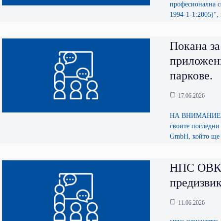
професионална с
1994-1-1:2005)“,
Покана за
приложени
паркове.
17.06.2026
НА ВНИМАНИЕТО 
своите последни
GmbH, който ще 
НПС ОВКХ
предизвик
11.06.2026