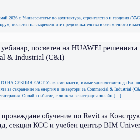
май 2026 г. Университетът по архитектура, строителство и геодезия (УАС
рум, посветен на съвременните предизвикателства в сеизмичното инжен
 уебинар, посветен на HUAWEI решенията з
l & Industrial (C&I)
НА СЕКЦИЯ ЕАСТ Уважаеми колеги, имаме удоволствието да Ви покани
 за съхранение на енергия и инвертори за Commercial & Industrial (C&I)
егистрация. Онлайн събитие, с линк за регистрация онлайн […]
 провеждане обучение по Revit за Констр
д, секция КСС и учебен център BIM Univer