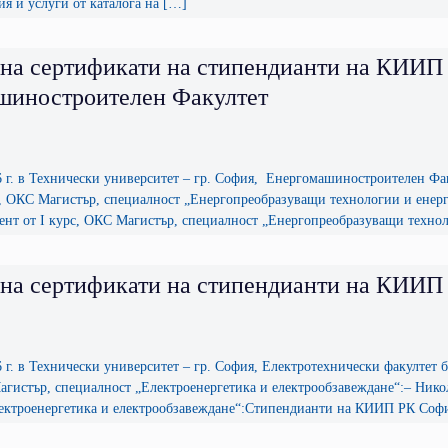
я и услуги от каталога на […]
на сертификати на стипендианти на КИИП
шиностроителен Факултет
6 г. в Технически университет – гр. София, Енергомашиностроителен Фа
рс, ОКС Магистър, специалност „Енергопреобразуващи технологии и ене
дент от I курс, ОКС Магистър, специалност „Енергопреобразуващи техно
 на сертификати на стипендианти на КИИП
 г. в Технически университет – гр. София, Електротехнически факултет
Магистър, специалност „Електроенергетика и електрообзавеждане“:– Нико
ектроенергетика и електрообзавеждане“:Стипендианти на КИИП РК София