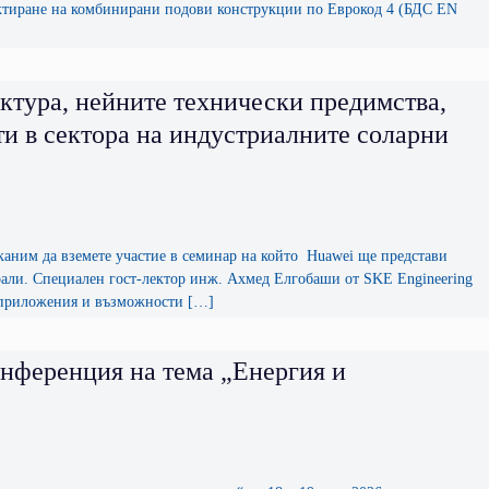
оектиране на комбинирани подови конструкции по Еврокод 4 (БДС EN
ектура, нейните технически предимства,
и в сектора на индустриалните соларни
м да вземете участие в семинар на който Huawei ще представи
рали. Специален гост-лектор инж. Ахмед Елгобаши от SKE Engineering
, приложения и възможности […]
ференция на тема „Енергия и