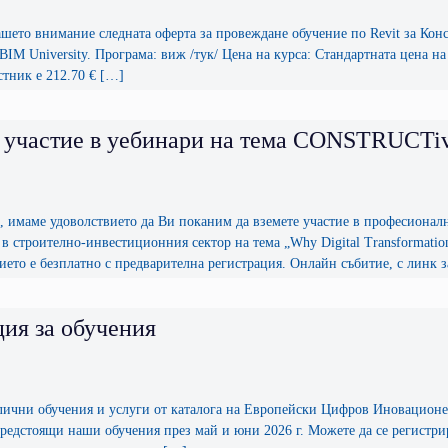
ашето внимание следната оферта за провеждане обучение по Revit за К
BIM University. Програма: виж /тук/ Цена на курса: Стандартната цена н
стник е 212.70 € […]
 участие в уебинари на тема CONSTRUCTiv
, имаме удоволствието да Ви поканим да вземете участие в професионал
в строително-инвестиционния сектор на тема „Why Digital Transformation Fa
тието е безплатно с предварителна регистрация. Онлайн събитие, с линк за
ия за обучения
злични обучения и услуги от каталога на Европейски Цифров Иновацион
едстоящи наши обучения през май и юни 2026 г. Можете да се регистрира