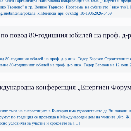
КИИП организира Национална конференция на тема „Енергия и предизви
лико Търново” в гр. Велико Търново. Програма на събитието [ виж тук]
.bg/suobshtenie/pokana_kinferencia_nps_ovkhttg_18-19062026-3439
 повод 80-годишния юбилей на проф. д-р
 80-годишния юбилей на проф. д-р инж. Тодор Бараков Строителният ф
ване 80-годишният юбилей на проф. д-р инж. Тодор Бараков на 12 юни 202
дународна конференция „Енергиен Форум
кият съюз на енергетиците в България има удоволствието да Ви покани
румът по традиция се провежда в Международен дом на учените „Фр. Ж. К
но условията за участие и сроковете за […]