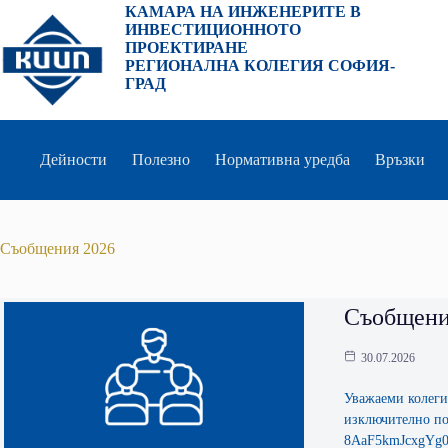
Преминаване
КАМАРА НА ИНЖЕНЕРИТЕ В
към
ИНВЕСТИЦИОННОТО
съдържанието
ПРОЕКТИРАНЕ
РЕГИОНАЛНА КОЛЕГИЯ СОФИЯ-
ГРАД
Дейности
Полезно
Нормативна уредба
Връзки
Съобщения 2026
Съобщение
30.07.2026
Уважаеми колеги,
изключително по
8AaF5kmJcxgYg00