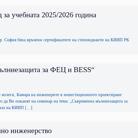
за учебната 2025/2026 година
офия бяха връчени сертификатите на стипендианти на КИИП РК
 мълниезащита за ФЕЦ и BESS“
, Камара на инженерите в инвестиционното проектиране
о да Ви поканят на семинар на тема: „Съвременна мълниезащита за
 зала на КИИП […]
чно инженерство