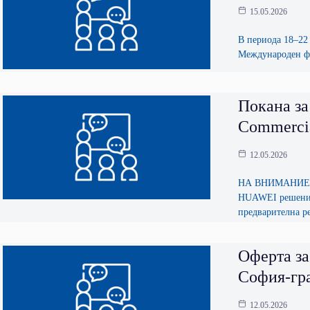
15.05.2026
В периода 18–22 
Международен фо
Покана за
Commercia
12.05.2026
НА ВНИМАНИЕТО 
HUAWEI решенията
предварителна р
Оферта за
София-гра
12.05.2026