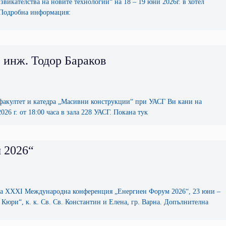
кателства на новите технологии“ на 18 – 19 юни 2026г. в хотел
. Подробна информация:
 инж. Тодор Бараков
акултет и катедра „Масивни конструкции“ при УАСГ Ви кани на
6 г. от 18:00 часа в зала 228 УАСГ. Покана тук
 2026“
 на ХХХI Международна конференция „Енергиен Форум 2026“, 23 юни –
юри“, к. к. Св. Св. Константин и Елена, гр. Варна. Допълнителна