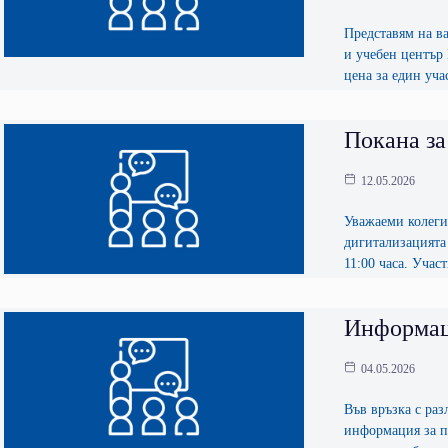
Представям на в
и учебен център 
цена за един уча
Покана за
12.05.2026
Уважаеми колеги
дигитализацията 
11:00 часа. Учас
Информац
04.05.2026
Във връзка с ра
информация за пр