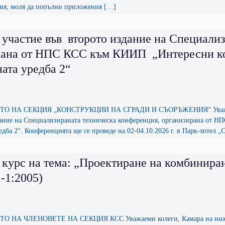
ция, моля да попълни приложения […]
 участие във второто издание на Специали
рана от НПС КСС към КИИП „Интересни ко
ата уредба 2“
 НА СЕКЦИЯ „КОНСТРУКЦИИ НА СГРАДИ И СЪОРЪЖЕНИЯ“ Уважаеми кол
ание на Специализираната техническа конференция, организирана от 
дба 2“. Конференцията ще се проведе на 02-04.10.2026 г. в Парк-хотел 
 курс на тема: „Проектиране на комбинира
-1:2005)
НА ЧЛЕНОВЕТЕ НА СЕКЦИЯ КСС Уважаеми колеги, Камара на инженер