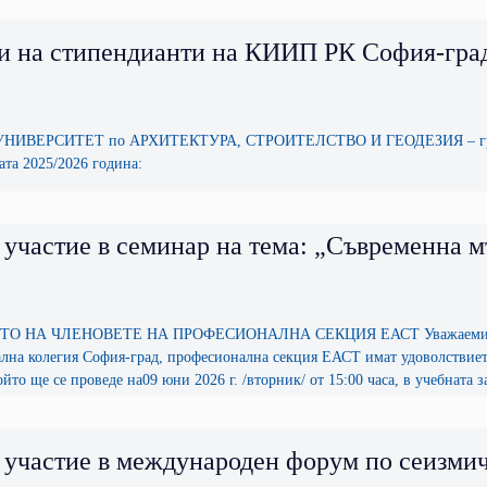
 на стипендианти на КИИП РК София-град 
 в УНИВЕРСИТЕТ по АРХИТЕКТУРА, СТРОИТЕЛСТВО И ГЕОДЕЗИЯ – гр. С
ата 2025/2026 година:
 участие в семинар на тема: „Съвременна
 НА ЧЛЕНОВЕТЕ НА ПРОФЕСИОНАЛНА СЕКЦИЯ ЕАСТ Уважаеми колеги
лна колегия София-град, професионална секция ЕАСТ имат удоволствиет
то ще се проведе на09 юни 2026 г. /вторник/ от 15:00 часа, в учебната
 участие в международен форум по сеизми