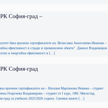
 РК София-град –
култет бяха връчени сертификатите на: Велислава Анатолиева Иванова –
ргийна ефективност в сгради и промишлени обекти“ Даниел Владимиров
логии и енергийна ефективност в […]
 РК София-град
 бяха връчени сертификатите на:– Наталия Мартинова Нешевa – студент
лина Георгиева Владимирова – студент от I курс, ОКС Магистър,
-град за учебната 2025/2026 година. Снимки вижте […]