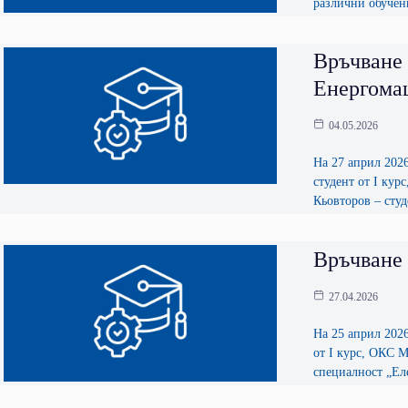
различни обучени
Връчване 
Енергома
04.05.2026
На 27 април 202
студент от I ку
Кьовторов – сту
Връчване
27.04.2026
На 25 април 2026
от I курс, ОКС 
специалност „Ел