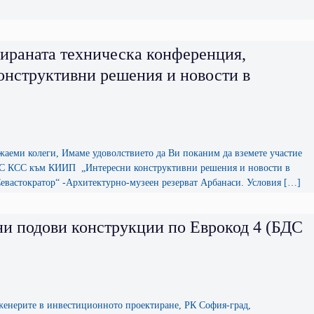
зираната техническа конференция,
нструктивни решения и новости в
еги, Имаме удоволствието да Ви поканим да вземете участие
НПС КСС към КИИП „Интересни конструктивни решения и новости в
„Севастократор“ -Архитектурно-музеен резерват Арбанаси. Условия […]
ни подови конструкции по Еврокод 4 (БДС
ите в инвестиционното проектиране, РК София-град,