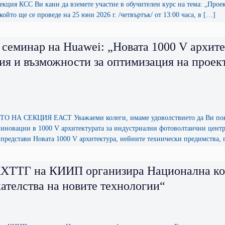
екция КСС Ви кани да вземете участие в обучителен курс на тема: „Пр
 който ще се проведе на 25 юни 2026 г. /четвъртък/ от 13:00 часа, в […]
 семинар на Huawei: „Новата 1000 V архит
я и възможности за оптимизация на проект
НА СЕКЦИЯ ЕАСТ Уважаеми колеги, имаме удоволствието да Ви покани
 иновации в 1000 V архитектурата за индустриални фотоволтаични цент
представи Новата 1000 V архитектура, нейните технически предимства
ТТГ на КИИП организира Национална кон
ателства на новите технологии“