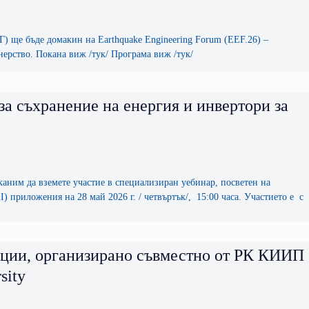
Г) ще бъде домакин на Earthquake Engineering Forum (EEF.26) –
ерство. Покана виж /тук/ Програма виж /тук/
а съхранение на енергия и инвертори за
м да вземете участие в специализиран уебинар, посветен на
 приложения на 28 май 2026 г. / четвъртък/, 15:00 часа. Участието е с
укции, организирано съвместно от РК КИИП
sity